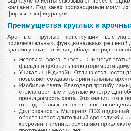
Барнауле клиенты заказывают через специа
компании. Под заказ производители могут из
формы, конфигурации.
Преимущества круглых и арочны
Арочные, круглые конструкции выступ
привлекательных, функциональных решений 
зданию уникальный вид, обладают рядом осо
Эстетика, элегантность. Они могут стать
фасада и добавить неповторимости дому.
Уникальный дизайн. Отличаются нестанд
позволяет создавать оригинальные архи
Изобилие света. Благодаря прогибу рам
стекла арочные и круглые конструкции о
проницаемость света. Это значит, что в 
гораздо больше естественного освещения
Долговечность. Материал ПВХ надежный,
обеспечивает длительный срок службы. 
коррозии, гниению, сохраняют привлекат
протяжении многих лет.