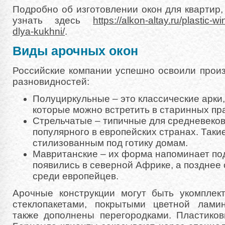
Подробно об изготовлении окон для квартир
узнать здесь
https://alkon-altay.ru/plastic-
dlya-kukhni/
.
Виды арочных окон
Российские компании успешно освоили прои
разновидностей:
Полуциркульные – это классические арки
которые можно встретить в старинных пр
Стрельчатые – типичные для средневеково
популярного в европейских странах. Таки
стилизованным под готику домам.
Мавританские – их форма напоминает по
появились в северной Африке, а позднее
среди европейцев.
Арочные конструкции могут быть укомпле
стеклопакетами, покрытыми цветной лами
также дополнены перегородками. Пластиков