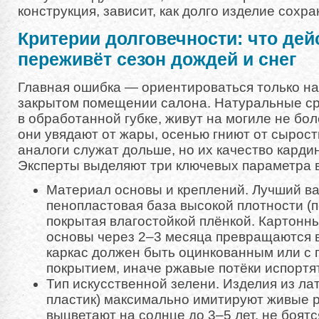
конструкция, зависит, как долго изделие сохра
Критерии долговечности: что де
переживёт сезон дождей и снег
Главная ошибка — ориентироваться только на
закрытом помещении салона. Натуральные ср
в обработанной губке, живут на могиле не бол
они увядают от жары, осенью гниют от сырос
аналоги служат дольше, но их качество карди
Эксперты выделяют три ключевых параметра 
Материал основы и креплений. Лучший в
пенопластовая база высокой плотности (
покрытая влагостойкой плёнкой. Картонн
основы через 2–3 месяца превращаются в
каркас должен быть оцинкованным или с
покрытием, иначе ржавые потёки испортя
Тип искусственной зелени. Изделия из ла
пластик) максимально имитируют живые р
выцветают на солнце до 3–5 лет, не боятс