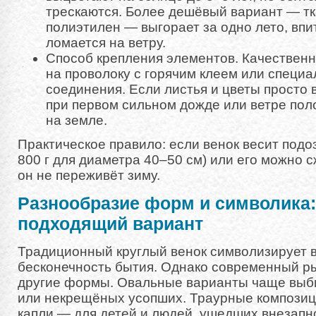
трескаются. Более дешёвый вариант — т
полиэтилен — выгорает за одно лето, впи
ломается на ветру.
Способ крепления элементов. Качествен
на проволоку с горячим клеем или специ
соединения. Если листья и цветы просто 
при первом сильном дожде или ветре пол
на земле.
Практическое правило: если венок весит под
800 г для диаметра 40–50 см) или его можно с
он не переживёт зиму.
Разнообразие форм и символика:
подходящий вариант
Традиционный круглый венок символизирует в
бесконечность бытия. Однако современный ры
другие формы. Овальные варианты чаще выб
или некрещёных усопших. Траурные композиц
капли — для детей и людей, ушедших внезапн