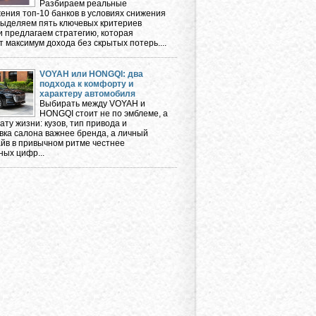
Разбираем реальные
ения топ-10 банков в условиях снижения
 выделяем пять ключевых критериев
и предлагаем стратегию, которая
 максимум дохода без скрытых потерь....
VOYAH или HONGQI: два
подхода к комфорту и
характеру автомобиля
Выбирать между VOYAH и
HONGQI стоит не по эмблеме, а
ту жизни: кузов, тип привода и
вка салона важнее бренда, а личный
айв в привычном ритме честнее
ных цифр...