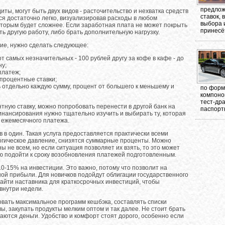
предлож
ты, могут быть двух видов - расточительство и нехватка средств
ставок,
ся достаточно легко, визуализировав расходы в любом
выбора 
вторым будет сложнее. Если заработная плата не может покрыть
принесёт
ь другую работу, либо брать дополнительную нагрузку.
ие, нужно сделать следующее:
от самых незначительных - 100 рублей другу за кофе в кафе - до
ну;
платеж;
 процентные ставки;
ть отдельно каждую сумму, процент от большего к меньшему и
по форма
компоно
тест-др
тную ставку, можно попробовать перенести в другой банк на
паспорт
нансирования нужно тщательно изучить и выбирать ту, которая
е ежемесячного платежа.
 в один. Такая услуга предоставляется практически всеми
огическое давление, снизятся суммарные проценты. Можно
ы не всем, но если ситуация позволяет их взять, то это может
 подойти к сроку возобновления платежей подготовленным.
0-15% на инвестиции. Это важно, потому что позволит на
ной прибыли. Для новичков подойдут облигации государственного
айти наставника для краткосрочных инвестиций, чтобы
внутри недели.
вать максимальное программ кешбэка, составлять списки
ы, закупать продукты мелким оптом и так далее. Не стоит брать
аются деньги. Удобство и комфорт стоят дорого, особенно если