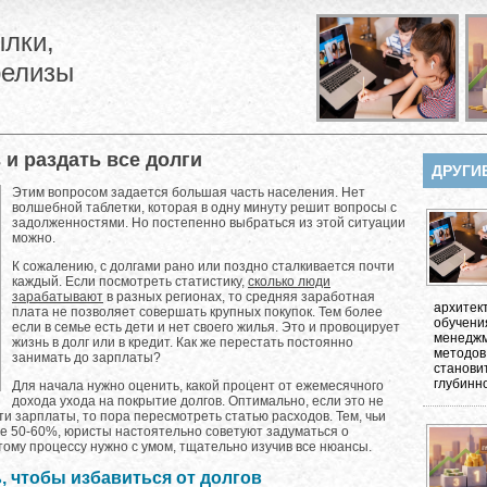
лки,
релизы
 и раздать все долги
ДРУГИ
Этим вопросом задается большая часть населения. Нет
волшебной таблетки, которая в одну минуту решит вопросы с
задолженностями. Но постепенно выбраться из этой ситуации
можно.
К сожалению, с долгами рано или поздно сталкивается почти
каждый. Если посмотреть статистику,
сколько люди
зарабатывают
в разных регионах, то средняя заработная
архитек
плата не позволяет совершать крупных покупок. Тем более
обучени
если в семье есть дети и нет своего жилья. Это и провоцирует
менеджм
жизнь в долг или в кредит. Как же перестать постоянно
методов
занимать до зарплаты?
станови
глубинно
Для начала нужно оценить, какой процент от ежемесячного
дохода ухода на покрытие долгов. Оптимально, если это не
и зарплаты, то пора пересмотреть статью расходов. Тем, чьи
е 50-60%, юристы настоятельно советуют задуматься о
тому процессу нужно с умом, тщательно изучив все нюансы.
, чтобы избавиться от долгов