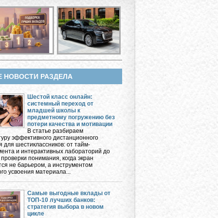
Е НОВОСТИ РАЗДЕЛА
Шестой класс онлайн:
системный переход от
младшей школы к
предметному погружению без
потери качества и мотивации
В статье разбираем
туру эффективного дистанционного
я для шестиклассников: от тайм-
ента и интерактивных лабораторий до
 проверки понимания, когда экран
тся не барьером, а инструментом
го усвоения материала...
Самые выгодные вклады от
ТОП-10 лучших банков:
стратегия выбора в новом
цикле