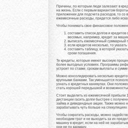
Причины, по которым люди залезают в креди
на жизнь. Если с первым вариантом бороть
приложении для подсчета расходов, то со 
ежемесячные расходы, придется либо искат
Чтобы понимать свое финансовое положен
составить список долгов и кредитов 
весомых, например, кредит за маши
выписать ежемесячный суммарный 
если кредитов несколько, то указать
составить таблицу, в которой указа
сроки погашения.
Те кредиты, которые имеют высокую процен
более выгодных условиях. Программы рефи
устроит по ставке, срокам выплаты и сумм
Можно консолидировать несколько кредитов
крупными банками. Так уменьшится психол
узнать о кредитных каникулах. Они положен
стать хорошей передышкой и возможностью
Стоит выделить из ежемесячной прибыли 1
дистанции гасить долги быстрее с получен
займа и дивидендные акции. Также можно н
зарабатывать чуть больше на спекуляциях 
Чтобы сократить расходы, можно задейство
необходим трат и не выходить за их предел
машину в кредит, если на ней не зарабатыв
они не по карману.