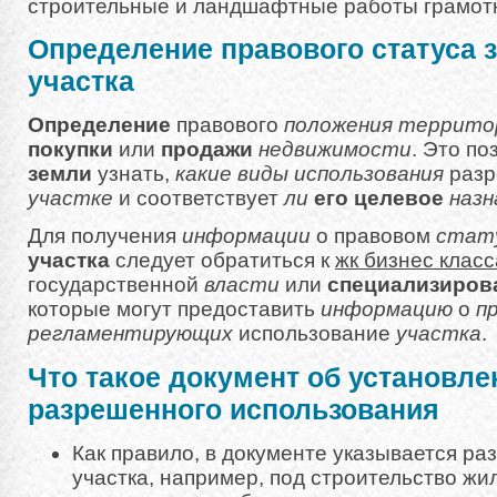
строительные и ландшафтные работы грамот
Определение правового статуса 
участка
Определение
правового
положения
террито
покупки
или
продажи
недвижимости
. Это п
земли
узнать,
какие
виды
использования
разр
участке
и соответствует
ли
его
целевое
назн
Для получения
информации
о правовом
стат
участка
следует обратиться к
жк бизнес класс
государственной
власти
или
специализиро
которые могут предоставить
информацию
о
п
регламентирующих
использование
участка
.
Что такое документ об установле
разрешенного использования
Как правило, в документе указывается р
участка, например, под строительство жи