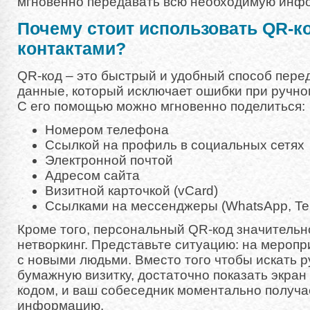
мгновенно передавать всю необходимую инф
Почему стоит использовать QR-к
контактами?
QR-код – это быстрый и удобный способ пере
данные, который исключает ошибки при ручн
С его помощью можно мгновенно поделиться:
Номером телефона
Ссылкой на профиль в социальных сетях
Электронной почтой
Адресом сайта
Визитной карточкой (vCard)
Ссылками на мессенджеры (WhatsApp, Tel
Кроме того, персональный QR-код значитель
нетворкинг. Представьте ситуацию: на меропр
с новыми людьми. Вместо того чтобы искать р
бумажную визитку, достаточно показать экра
кодом, и ваш собеседник моментально получ
информацию.