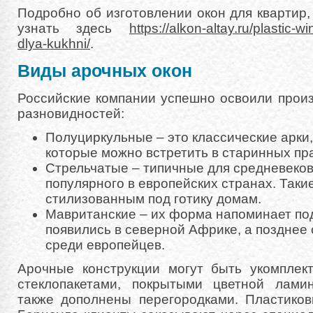
Подробно об изготовлении окон для квартир
узнать здесь
https://alkon-altay.ru/plastic-
dlya-kukhni/
.
Виды арочных окон
Российские компании успешно освоили прои
разновидностей:
Полуциркульные – это классические арки
которые можно встретить в старинных пр
Стрельчатые – типичные для средневеково
популярного в европейских странах. Таки
стилизованным под готику домам.
Мавританские – их форма напоминает по
появились в северной Африке, а позднее
среди европейцев.
Арочные конструкции могут быть укомпле
стеклопакетами, покрытыми цветной лами
также дополнены перегородками. Пластиков