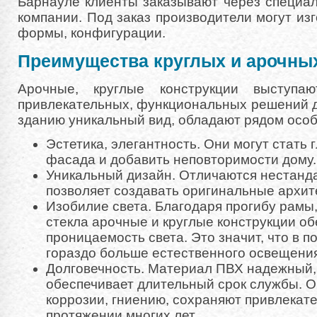
Барнауле клиенты заказывают через специа
компании. Под заказ производители могут из
формы, конфигурации.
Преимущества круглых и арочны
Арочные, круглые конструкции выступ
привлекательных, функциональных решений 
зданию уникальный вид, обладают рядом осо
Эстетика, элегантность. Они могут стать
фасада и добавить неповторимости дому.
Уникальный дизайн. Отличаются нестанд
позволяет создавать оригинальные архи
Изобилие света. Благодаря прогибу рам
стекла арочные и круглые конструкции о
проницаемость света. Это значит, что в 
гораздо больше естественного освещения
Долговечность. Материал ПВХ надежный,
обеспечивает длительный срок службы. 
коррозии, гниению, сохраняют привлекат
протяжении многих лет.